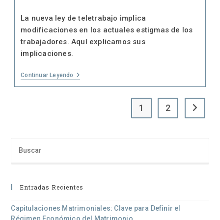
la
la
de
de
entrada:
entrada:
la
la
La nueva ley de teletrabajo implica
entrada:
entrada:
modificaciones en los actuales estigmas de los
trabajadores. Aquí explicamos sus
implicaciones.
Contabilidad
Continuar Leyendo
Online:
La
Solución
Moderna
1
2
Ir a la p
Para
Empresas
Entradas Recientes
Capitulaciones Matrimoniales: Clave para Definir el
Régimen Económico del Matrimonio