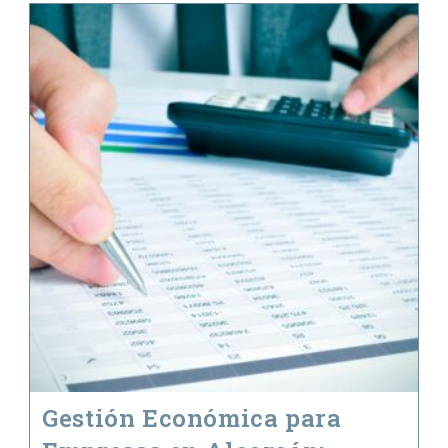
Para
Definir
El
Régimen
Económico
Del
Matrimonio
Gestión Económica para