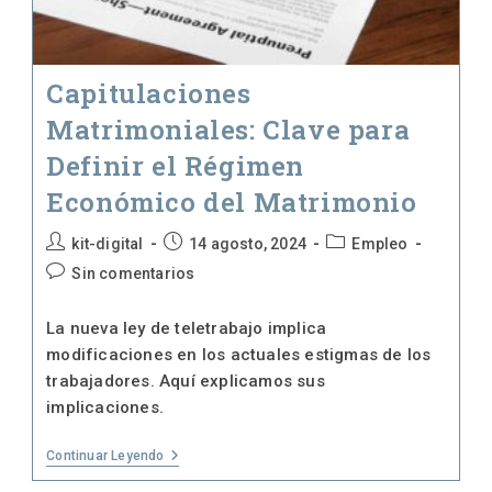
Capitulaciones
Matrimoniales: Clave para
Definir el Régimen
Económico del Matrimonio
Autor
Publicación
Categoría
kit-digital
14 agosto, 2024
Empleo
de
de
de
Comentarios
Sin comentarios
la
la
la
de
entrada:
entrada:
entrada:
la
La nueva ley de teletrabajo implica
entrada:
modificaciones en los actuales estigmas de los
trabajadores. Aquí explicamos sus
implicaciones.
Capitulaciones
Continuar Leyendo
Matrimoniales:
Clave