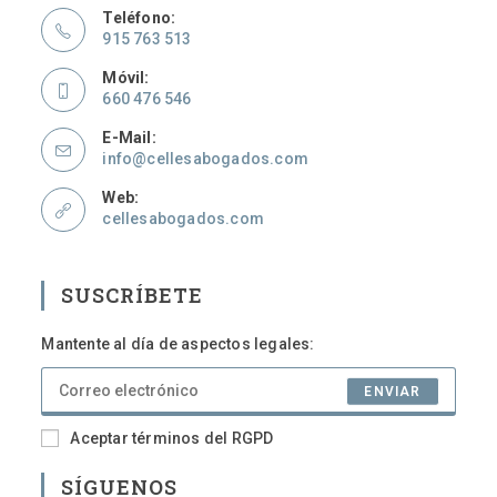
Teléfono:
915 763 513
Se
Móvil:
abre
660 476 546
en
Se
tu
E-Mail:
abre
aplicación
Se
info@cellesabogados.com
en
abre
tu
Web:
en
aplicación
tu
cellesabogados.com
aplicación
SUSCRÍBETE
Mantente al día de aspectos legales:
ENVIAR
Aceptar términos del RGPD
SÍGUENOS