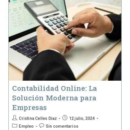
Finanzas
En
Orden
Contabilidad Online: La
Solución Moderna para
Empresas
Autor
Publicación
Cristina Celles Diaz
12 julio, 2024
de
de
Categoría
Comentarios
Empleo
Sin comentarios