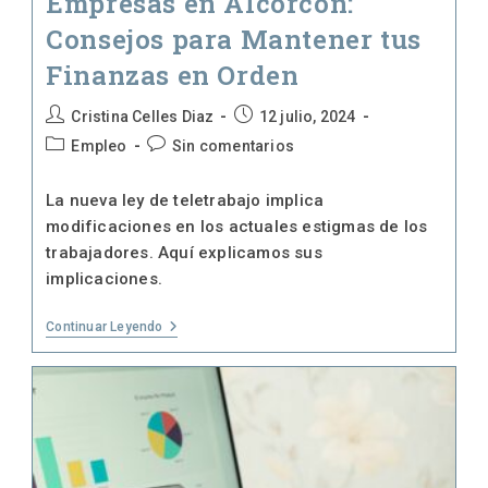
Empresas en Alcorcón:
Consejos para Mantener tus
Finanzas en Orden
Autor
Publicación
Cristina Celles Diaz
12 julio, 2024
de
de
Categoría
Comentarios
Empleo
Sin comentarios
la
la
de
de
entrada:
entrada:
la
la
La nueva ley de teletrabajo implica
entrada:
entrada:
modificaciones en los actuales estigmas de los
trabajadores. Aquí explicamos sus
implicaciones.
Gestión
Continuar Leyendo
Económica
Para
Empresas
En
Alcorcón:
Consejos
Para
Mantener
Tus